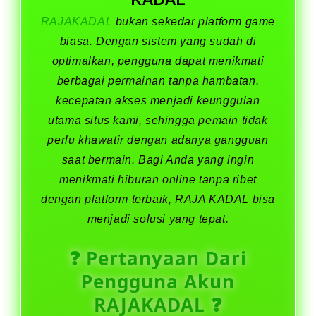
RAJAKADAL
bukan sekedar platform game
biasa. Dengan sistem yang sudah di
optimalkan, pengguna dapat menikmati
berbagai permainan tanpa hambatan.
kecepatan akses menjadi keunggulan
utama situs kami, sehingga pemain tidak
perlu khawatir dengan adanya gangguan
saat bermain. Bagi Anda yang ingin
menikmati hiburan online tanpa ribet
dengan platform terbaik, RAJA KADAL bisa
menjadi solusi yang tepat.
❓ Pertanyaan Dari
Pengguna Akun
RAJAKADAL ❓