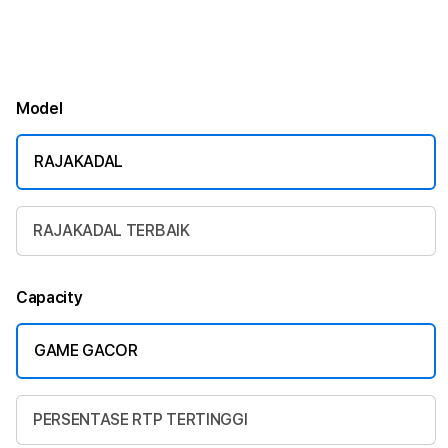
Model
RAJAKADAL
RAJAKADAL TERBAIK
Capacity
GAME GACOR
PERSENTASE RTP TERTINGGI