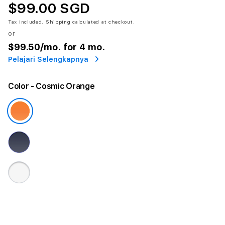
$99.00 SGD
Tax included.
Shipping
calculated at checkout.
or
$99.50
/mo. for 4 mo.
Pelajari Selengkapnya
Color
- Cosmic Orange