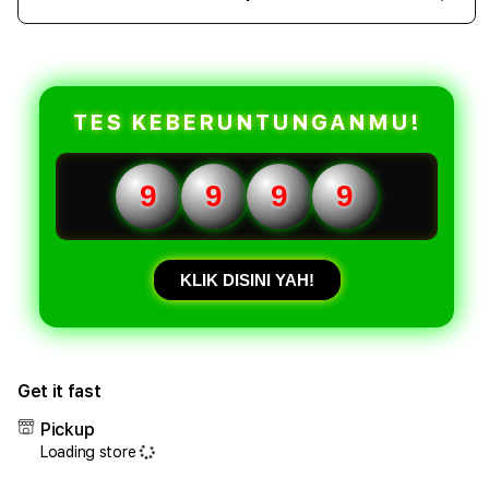
Decrease
Incr
quantity
quant
for
for
RAJAKADAL
RAJ
|
|
Platform
Plat
TES KEBERUNTUNGANMU!
Game
Gam
Online
Onlin
Gacor
Gaco
9
9
9
9
Dengan
Deng
Akses
Akse
Tercepat
Terc
&
&
KLIK DISINI YAH!
Terpercaya
Terp
RAJA
RAJ
KADAL
KAD
Get it fast
Pickup
Loading store