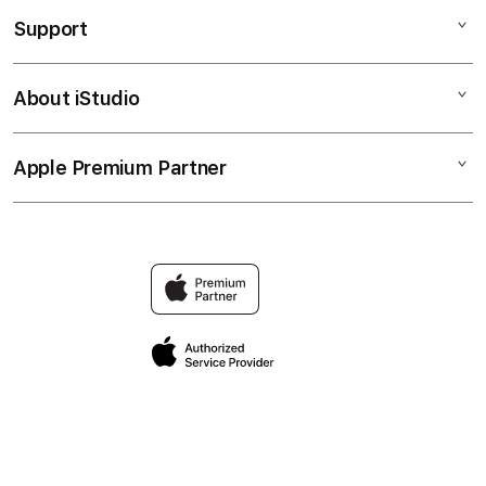
RAJAKADAL RESMI
Support
AppleCare+
RAJAKADAL DAFTAR
Corporate
RAJA KADAL LOGIN
About iStudio
My Account
RAJAKADAL
LINK ALTERNATIF RAJAKADAL
Collection & Delivery
Elush Service Provider
SITUS RAJAKADAL
Apple Premium Partner
About Us
Returns & Exchanges
Financing Options
GAME GACOR RAJAKADAL
Find an iStudio near you
Contact Us
Trade-in
RAJA KADAL TERBAIK
Why Shop at iStudio
FAQ
Traveller’s Reservation
Elush Corporate Website
Privacy Policy
Site Terms of Use