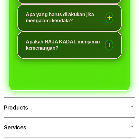
mendapatkan pengalaman yang
Ya, RAJAKADAL sudah
Apa yang harus dilakukan jika
menguntungkan. Namun perlu
dioptimalkan untuk perangkat
mengalami kendala?
dipahami bahwa semua permainan
mobile, sehingga dapat diakses
online menggunakan sistem acak
dengan nyaman melalui HP tanpa
Jika mengalami masalah, pengguna
(RNG), sehingga hasil permainan
Apakah RAJA KADAL menjamin
perlu mengunduh aplikasi
dapat menghubungi layanan
kemenangan?
sepenuhnya bergantung pada
tambahan.
bantuan atau customer support yang
keberuntungan.
biasanya tersedia untuk membantu
Tidak. RAJAKADAL hanya
menyelesaikan kendala dengan
menyediakan informasi dan
cepat.
referensi. Semua permainan online
bersifat acak dan tidak ada jaminan
kemenangan.
Products
Services
RAJAKADAL TERPERCAYA