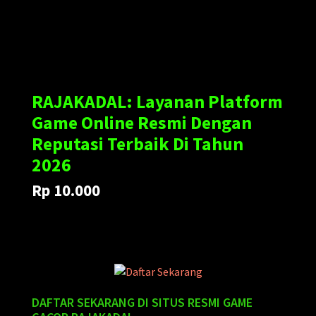
pengembangan agar dapat menghadirkan
pengalaman digital yang lebih nyaman serta
memberikan peluang bagi para pemain di
tahun 2026.
RAJAKADAL: Layanan Platform
Game Online Resmi Dengan
Reputasi Terbaik Di Tahun
2026
Rp 10.000
Translation
Translation
Rp 100.000
missing:
missing:
en.products.general.regular_price
en.products.general.sale_price
DAFTAR SEKARANG DI SITUS RESMI GAME