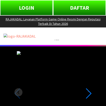
LOGIN
DAFTAR
RAJAKADAL: Layanan Platform Game Online Resmi Dengan Reputasi
Terbaik Di Tahun 2026