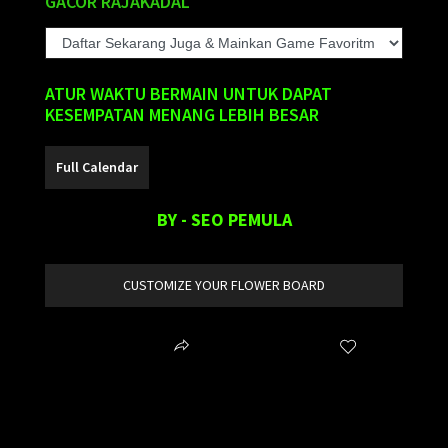
GACOR RAJAKADAL
ATUR WAKTU BERMAIN UNTUK DAPAT
KESEMPATAN MENANG LEBIH BESAR
BY - SEO PEMULA
CUSTOMIZE YOUR FLOWER BOARD
RAJAKADAL
Wishlist
item added to your cart