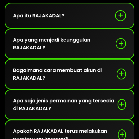
Apa itu RAJAKADAL?
RAJAKADAL adalah platform game online
Apa yang menjadi keunggulan
yang menyediakan berbagai pilihan
RAJAKADAL?
permainan digital dengan fokus pada
kemudahan akses, kenyamanan penggunaan,
Beberapa keunggulan yang ditawarkan
Bagaimana cara membuat akun di
dan layanan pelanggan yang responsif.
meliputi antarmuka yang mudah digunakan,
RAJAKADAL?
akses yang cepat, performa platform yang
stabil, pilihan permainan yang beragam, serta
Pengguna wajib mengunjungi website resmi
Apa saja jenis permainan yang tersedia
dukungan pelanggan selama 24 jam.
yang tersedia, setelah itu isi data yang
di RAJAKADAL?
diperlukan secara lengkap. Tunggu kurang
lebih 1 menit untuk melakukan verifikasi akun.
RAJAKADAL menyediakan beragam jenis
Apakah RAJAKADAL terus melakukan
permainan online yang dapat dipilih sesuai
pembaruan layanan?